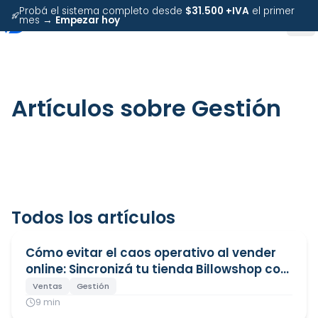
Probá el sistema completo desde
$31.500 +IVA
el primer
mes →
Empezar hoy
Artículos sobre
Gestión
Todos los artículos
Cómo evitar el caos operativo al vender
online: Sincronizá tu tienda Billowshop con
Dux
Ventas
Gestión
9
min