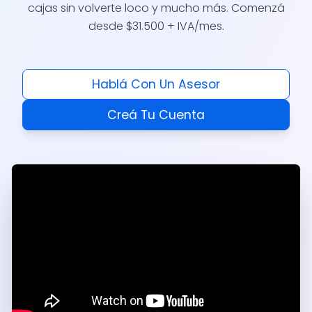
cajas sin volverte loco y mucho más. Comenzá
desde $31.500 + IVA/mes.
Hablá Con Un Asesor
Creá Tu Cuenta