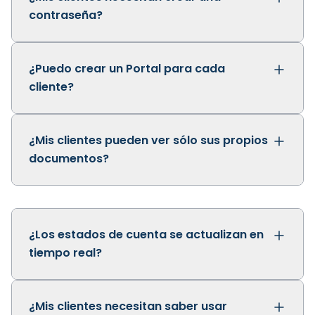
contraseña?
No. Desde Dux generás un enlace único para
¿Puedo crear un Portal para cada
cada cliente y se lo compartís. Con ese link
cliente?
acceden directo a su propio portal.
Si, sólo tenés que generar el enlace único
¿Mis clientes pueden ver sólo sus propios
desde Dux para cada cliente. No requiere
documentos?
configuraciones adicionales.
Sí. Cada cliente accede únicamente a sus
facturas, comprobantes y movimientos.
¿Los estados de cuenta se actualizan en
tiempo real?
Sí. Cada pago, compra o movimiento se
¿Mis clientes necesitan saber usar
refleja al instante.