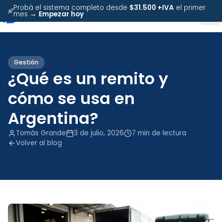
Probá el sistema completo desde
$31.500 +IVA
el primer
mes →
Empezar hoy
Gestión
¿Qué es un remito y
cómo se usa en
Argentina?
Tomás Grande
3 de julio, 2026
7
min de lectura
Volver al blog