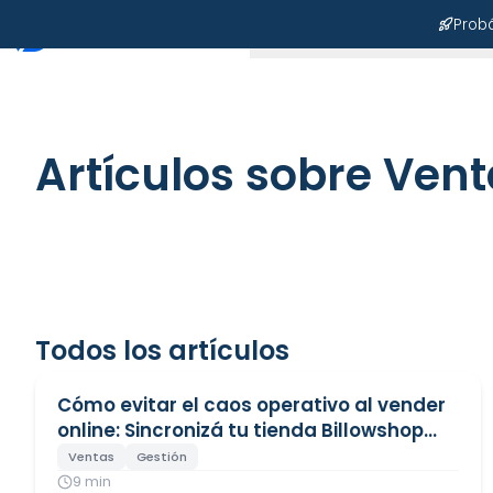
Pro
Soluciones
Rubros
Artículos sobre
Vent
Todos los artículos
Cómo evitar el caos operativo al vender
online: Sincronizá tu tienda Billowshop
con Dux
Ventas
Gestión
9
min