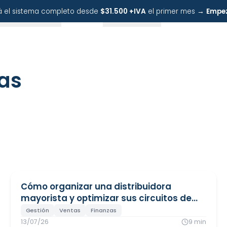
bá el sistema completo desde
$31.500 +IVA
el primer mes →
Empe
Recursos
Precios
Nosotros
as
Cómo organizar una distribuidora
mayorista y optimizar sus circuitos de
venta
Gestión
Ventas
Finanzas
13/07/26
9
min