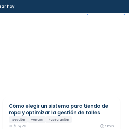
zar hoy
Iniciar Sesión
Agendar Demo
Crear Cuenta
Cómo elegir un sistema para tienda de
ropa y optimizar la gestión de talles
Gestión
Ventas
Facturación
30/06/26
7
min