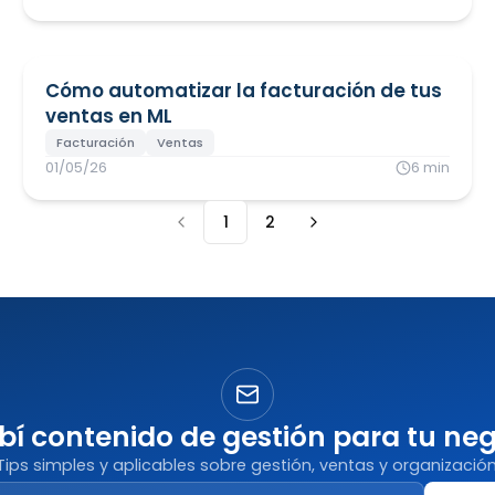
Cómo automatizar la facturación de tus
ventas en ML
Facturación
Ventas
01/05/26
6
min
1
2
ibí contenido de gestión para tu ne
Tips simples y aplicables sobre gestión, ventas y organización